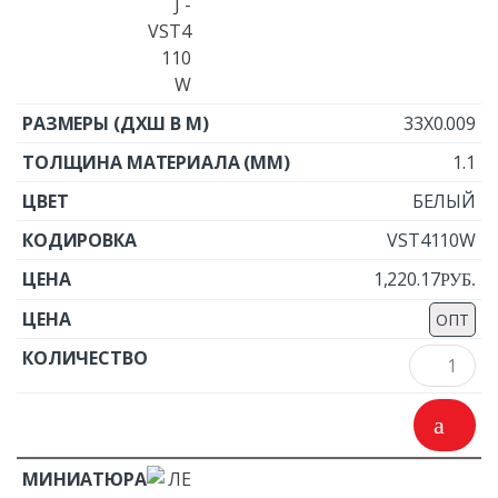
33X0.009
1.1
БЕЛЫЙ
VST4110W
1,220.17
Р
УБ.
ОПТ