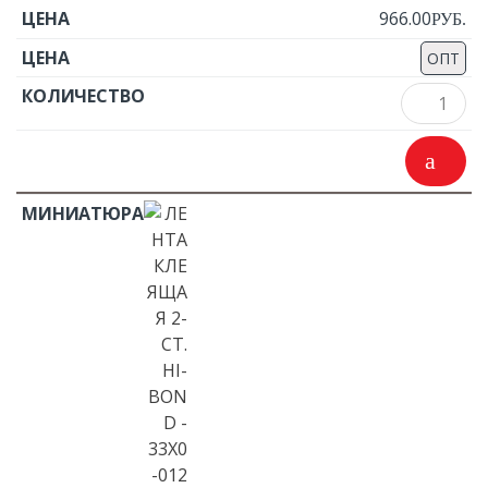
966.00
Р
УБ.
ОПТ