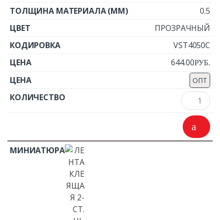
0.5
ПРОЗРАЧНЫЙ
VST4050C
644.00
Р
УБ.
ОПТ