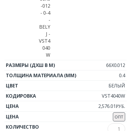
66X0.012
0.4
БЕЛЫЙ
VST4040W
2,576.01
Р
УБ.
ОПТ