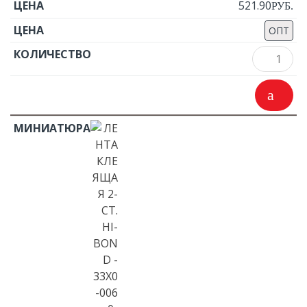
521.90
Р
УБ.
ОПТ