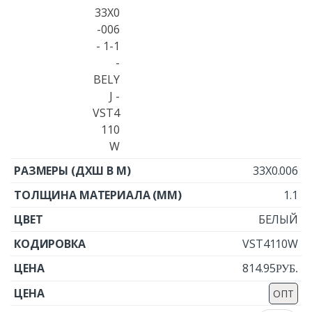
33X0.006
1.1
БЕЛЫЙ
VST4110W
814.95
Р
УБ.
ОПТ