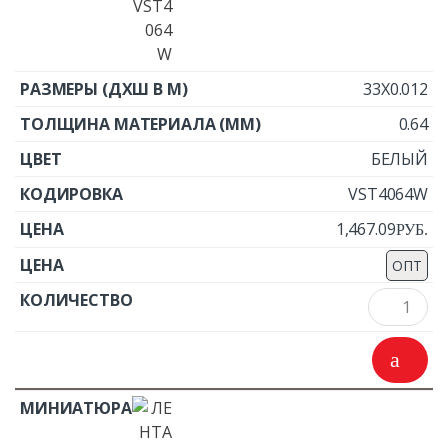
33X0.012
0.64
БЕЛЫЙ
VST4064W
1,467.09
Р
УБ.
ОПТ