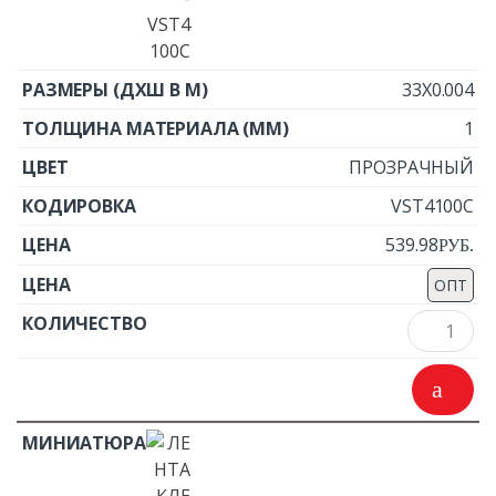
33X0.004
1
ПРОЗРАЧНЫЙ
VST4100C
539.98
Р
УБ.
ОПТ