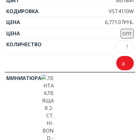
БЕЛЫЙ
VST4110W
6,771.07
Р
УБ.
ОПТ