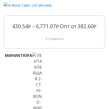
430.54
–
6,771.07
Опт от
382.60
Р
Р
Р
Сравнить