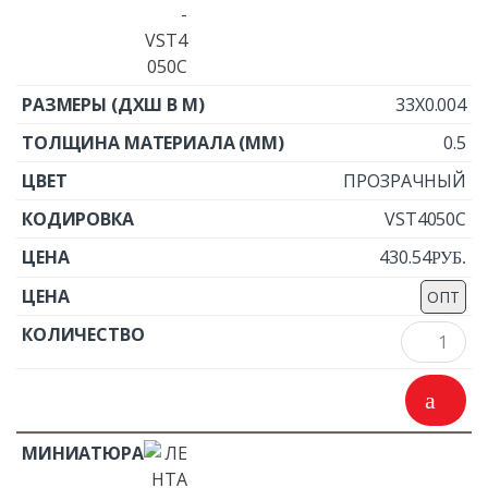
33X0.004
0.5
ПРОЗРАЧНЫЙ
VST4050C
430.54
Р
УБ.
ОПТ