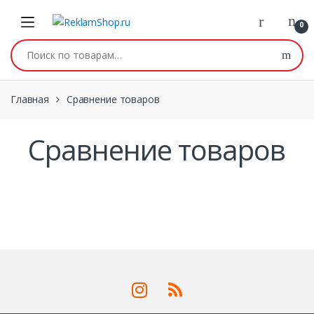
Перейти к навигации
Skip to content
0
Искать:
Главная
Сравнение товаров
Сравнение товаров