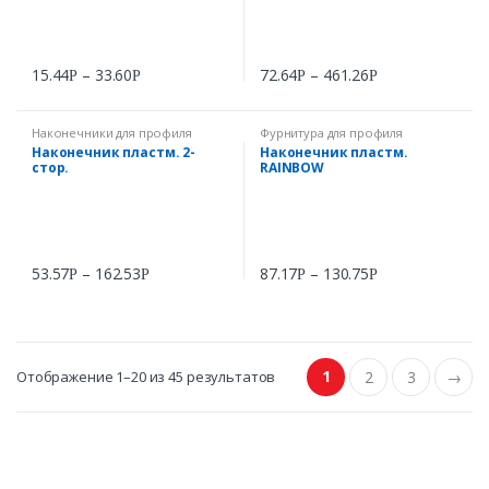
15.44
–
33.60
72.64
–
461.26
Р
Р
Р
Р
Наконечники для профиля
Фурнитура для профиля
RAINBOW
Наконечник пластм. 2-
Наконечник пластм.
стор.
RAINBOW
53.57
–
162.53
87.17
–
130.75
Р
Р
Р
Р
1
Отображение 1–20 из 45 результатов
2
3
→