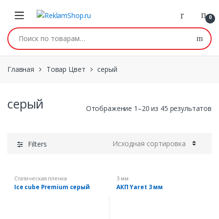
Перейти к навигации
Skip to content
0
Искать:
Главная
Товар Цвет
серый
серый
Отображение 1–20 из 45 результатов
Filters
Статическая пленка
3 мм
Ice cube Premium серый
АКП Yaret 3 мм