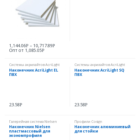
1,144.06
–
10,717.89
Р
Р
Опт от
1,085.05
Р
Системы акрилайтов AcriLight
Системы акрилайтов AcriLight
Наконечник AcriLight EL
Наконечник AcriLight SQ
ПВХ
ПВХ
23.58
23.58
Р
Р
Галерейная система Nielsen
Профили Cosign
Наконечник Nielsen
Наконечник алюминиевый
пластмассовый для
для стойки
экономпрофиля