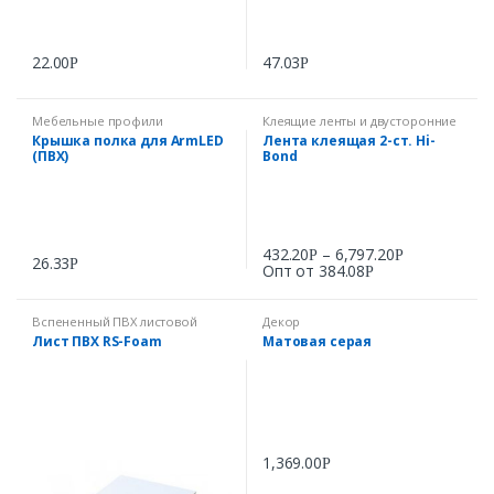
22.00
47.03
Р
Р
Мебельные профили
Клеящие ленты и двусторонние
скотчи
Крышка полка для ArmLED
Лента клеящая 2-ст. Hi-
(ПВХ)
Bond
432.20
–
6,797.20
Р
Р
26.33
Р
Опт от
384.08
Р
Вспененный ПВХ листовой
Декор
Лист ПВХ RS-Foam
Матовая серая
1,369.00
Р