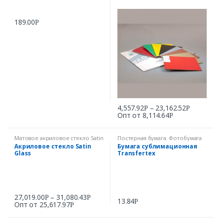
189.00
Р
4,557.92
–
23,162.52
Р
Р
Опт от
8,114.64
Р
Матовое акриловое стекло Satin
Постерная бумага. Фотобумага
Glass
Акриловое стекло Satin
Бумага сублимационная
Glass
Transfertex
27,019.00
–
31,080.43
Р
Р
13.84
Р
Опт от
25,617.97
Р