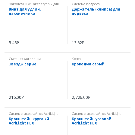
Наконечники+аксессуары для
Система подвеса
наборных панно
Винт для удлин.
Держатель (клипса) для
наконечника
подвеса
5.45
13.62
Р
Р
Статическая пленка
Кожа
Звезды серые
Крокодил серый
216.00
2,726.00
Р
Р
Системы акрилайтов AcriLight
Системы акрилайтов AcriLight
Кронштейн круглый
Кронштейн угловой
AcriLight ПВХ
AcriLight ПВХ