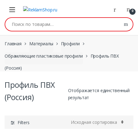
Перейти к навигации
Skip to content
0
Искать:
Главная
Материалы
Профили
Обрамляющие пластиковые профили
Профиль ПВХ
(Россия)
Профиль ПВХ
Отображается единственный
(Россия)
результат
Filters