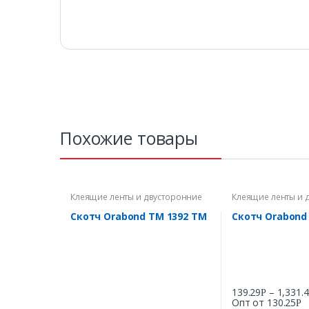
Похожие товары
Клеящие ленты и двусторонние
Клеящие ленты и 
скотчи
скотчи
Скотч Orabond TM 1392 ТМ
Скотч Orabond
139.29
–
1,331.
Р
Опт от
130.25
Р