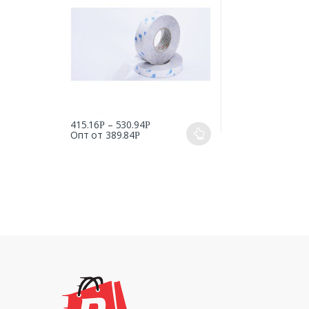
415.16
–
530.94
Р
Р
Опт от
389.84
Р