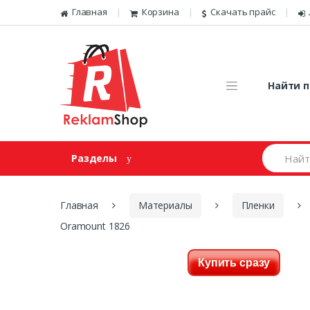
Перейти к навигации
Skip to content
Главная
Корзина
Скачать прайс
Найти п
И
Разделы
щ
е
м
:
Главная
Материалы
Пленки
Oramount 1826
Купить сразу