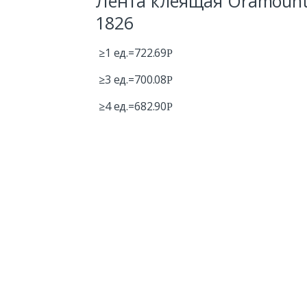
Лента клеящая Oramoun
1826
≥1 ед.=
722.69
Р
≥3 ед.=
700.08
Р
≥4 ед.=
682.90
Р