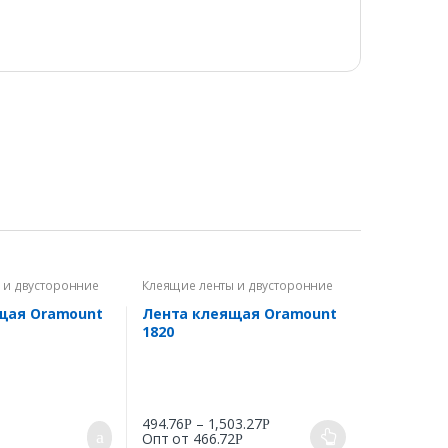
 и двусторонние
Клеящие ленты и двусторонние
скотчи
щая Oramount
Лента клеящая Oramount
1820
494.76
–
1,503.27
Р
Р
Опт от
466.72
Р