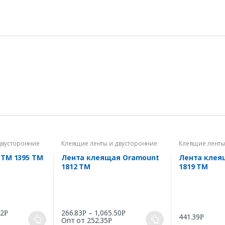
двусторонние
Клеящие ленты и двусторонние
Клеящие ленты
скотчи
скотчи
 TM 1395 ТМ
Лента клеящая Oramount
Лента клея
1812 TM
1819 TM
42
266.83
–
1,065.50
Р
Р
Р
441.39
Р
Опт от
252.35
Р