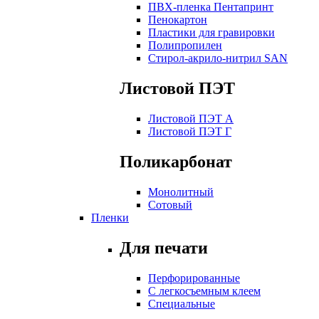
ПВХ-пленка Пентапринт
Пенокартон
Пластики для гравировки
Полипропилен
Стирол-акрило-нитрил SAN
Листовой ПЭТ
Листовой ПЭТ А
Листовой ПЭТ Г
Поликарбонат
Монолитный
Сотовый
Пленки
Для печати
Перфорированные
С легкосъемным клеем
Специальные