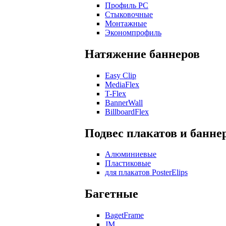
Профиль РС
Стыковочные
Монтажные
Экономпрофиль
Натяжение баннеров
Easy Clip
MediaFlex
T-Flex
BannerWall
BillboardFlex
Подвес плакатов и банне
Алюминиевые
Пластиковые
для плакатов PosterElips
Багетные
BagetFrame
JM