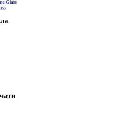
ne Glass
ass
ила
ечати