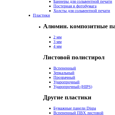
Баннеры для сольвентной печати
Постерная и фотобумага
Холсты для сольвентной печати
Пластики
Алюмин. композитные п
2 мм
3 мм
4 мм
Листовой полистирол
Вспененный
Зеркальный
Прозрачный
Ударопрочный
Ударопрочный (HIPS)
Другие пластики
Бумажные панели Dispa
Вспененный ПВХ листовой