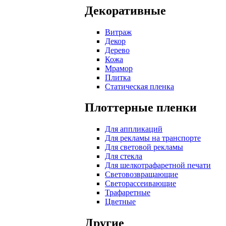
Декоративные
Витраж
Декор
Дерево
Кожа
Мрамор
Плитка
Статическая пленка
Плоттерные пленки
Для аппликаций
Для рекламы на транспорте
Для световой рекламы
Для стекла
Для шелкотрафаретной печати
Световозвращающие
Светорассеивающие
Трафаретные
Цветные
Другие