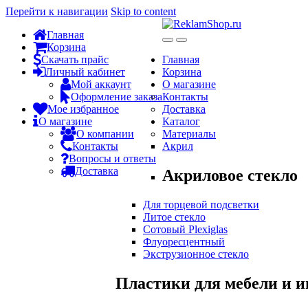
Перейти к навигации
Skip to content
Главная
Корзина
Скачать прайс
Главная
Личный кабинет
Корзина
Мой аккаунт
О магазине
Оформление заказа
Контакты
Мое избранное
Доставка
О магазине
Каталог
О компании
Материалы
Контакты
Акрил
Вопросы и ответы
Доставка
Акриловое стекло
Для торцевой подсветки
Литое стекло
Сотовый Plexiglas
Флуоресцентный
Экструзионное стекло
Пластики для мебели и и