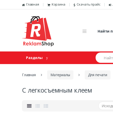
Перейти к навигации
Skip to content
Главная
Корзина
Скачать прайс
Найти п
И
Разделы
щ
е
м
:
Главная
Материалы
Для печати
С легкосъемным клеем