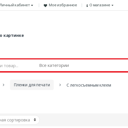
Личный кабинет
Мое избранное
О магазине
о картинке
Пленки для печати
С легкосъемным клеем