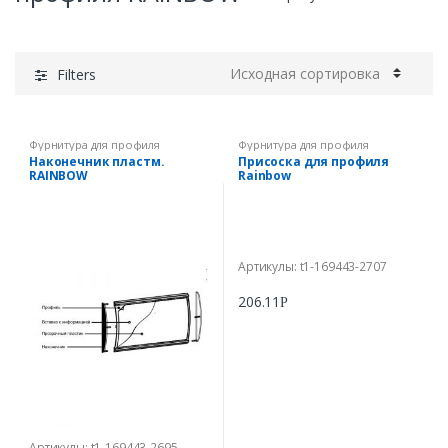
Filters
Фурнитура для профиля
Фурнитура для профиля
RAINBOW
RAINBOW
Наконечник пластм.
Присоска для профиля
RAINBOW
Rainbow
Артикулы: t1-169443-2707
206.11
Р
Артикулы: t1-169443-2695