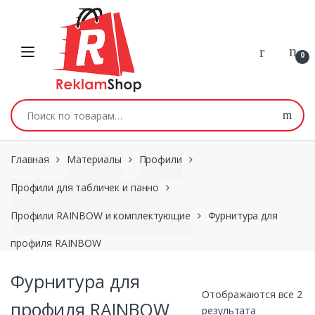
Перейти к навигации
Skip to content
0
Искать:
Главная
Материалы
Профили
Профили для табличек и панно
Профили RAINBOW и комплектующие
Фурнитура для
профиля RAINBOW
Фурнитура для
Отображаются все 2
профиля RAINBOW
результата