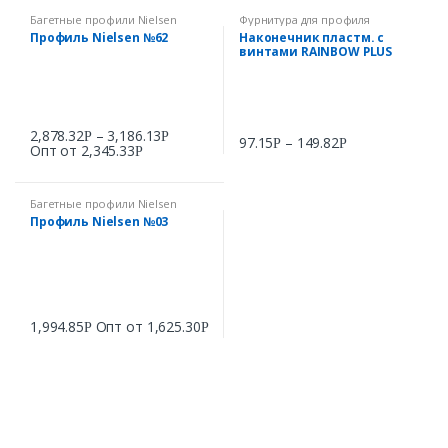
Багетные профили Nielsen
Фурнитура для профиля
RAINBOW PLUS
Профиль Nielsen №62
Наконечник пластм. с
винтами RAINBOW PLUS
2,878.32
–
3,186.13
Р
Р
97.15
–
149.82
Р
Р
Опт от
2,345.33
Р
Багетные профили Nielsen
Профиль Nielsen №03
1,994.85
Опт от
1,625.30
Р
Р