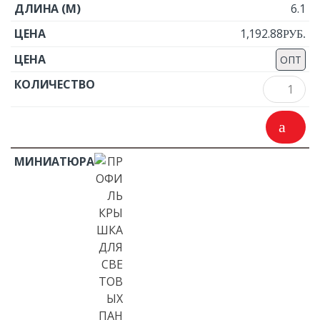
6.1
1,192.88
Р
УБ.
ОПТ