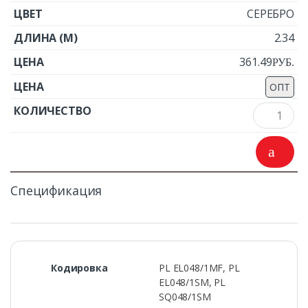
СЕРЕБРО
2.34
361.49
Р
УБ.
ОПТ
Спецификация
Кодировка
PL EL048/1MF
,
PL
EL048/1SM
,
PL
SQ048/1SM