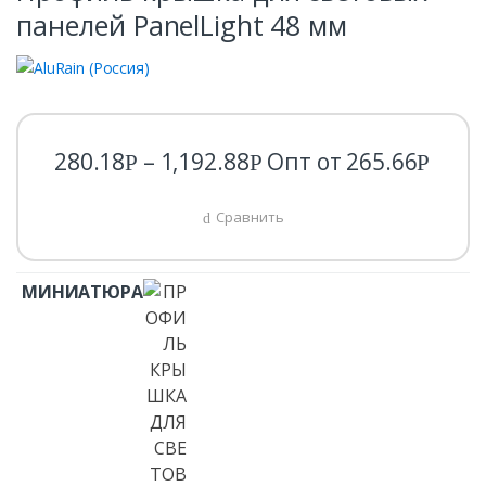
панелей PanelLight 48 мм
280.18
–
1,192.88
Опт от
265.66
Р
Р
Р
Сравнить