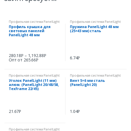
Профильная система PanelLight
Профильная система PanelLight
Профиль крышка для
Пружина PanelLight 48 мм
световых панелей
(25×43 мм) сталь
PanelLight 48 мм
280.18
–
1,192.88
Р
Р
6.74
Р
Опт от
265.66
Р
Профильная система PanelLight
Профильная система PanelLight
Уголок PanelLight (11 мм)
Винт 5×6 мм сталь
алюм. (PanelLight 20/48/58,
(PanelLight 20)
TexFrame 22/45)
21.67
1.04
Р
Р
Профильная система PanelLight