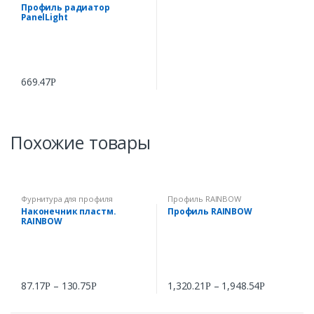
Профиль радиатор
PanelLight
669.47
Р
Похожие товары
Фурнитура для профиля
Профиль RAINBOW
RAINBOW
Наконечник пластм.
Профиль RAINBOW
RAINBOW
87.17
–
130.75
1,320.21
–
1,948.54
Р
Р
Р
Р