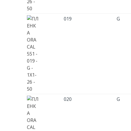
019
G
020
G