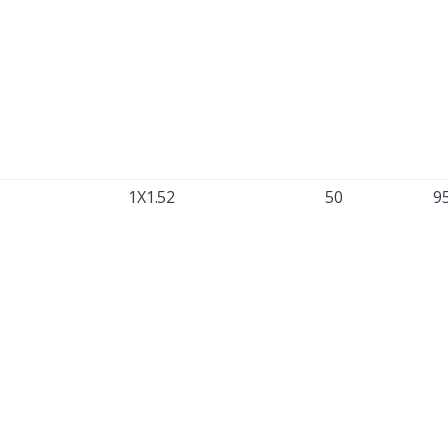
1X1.52
50
9