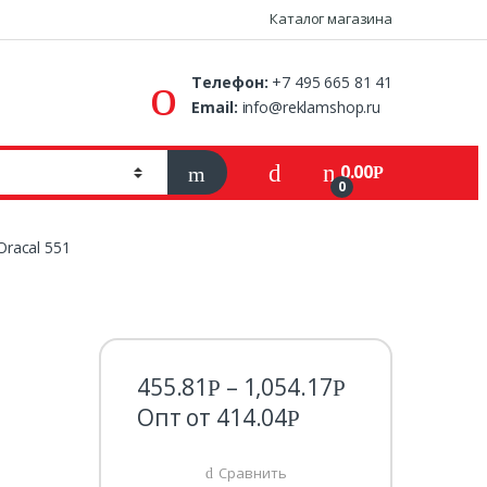
Каталог магазина
Телефон:
+7 495 665 81 41
Email:
info@reklamshop.ru
0.00
Р
0
Oracal 551
455.81
–
1,054.17
Р
Р
Опт от
414.04
Р
Сравнить