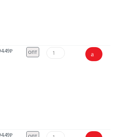
94.49
Р
ОПТ
94.49
Р
ОПТ