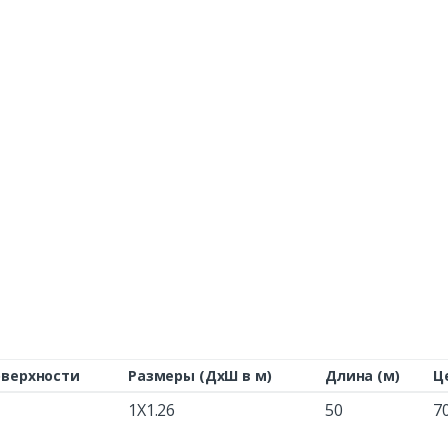
оверхности
Размеры (ДхШ в м)
Длина (м)
Ц
1X1.26
50
7