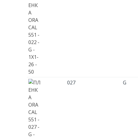
027
G