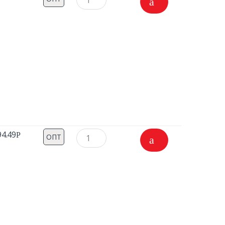
94.49
Р
ОПТ