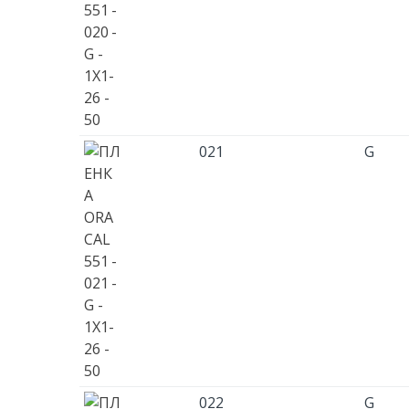
021
G
022
G