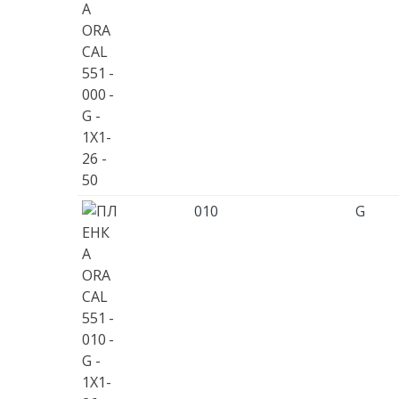
010
G