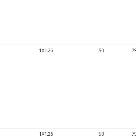
1X1.26
50
7
1X1.26
50
7