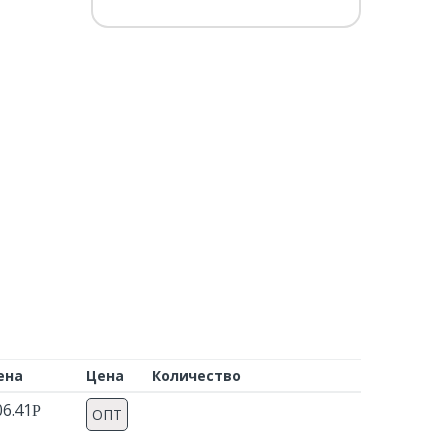
ена
Цена
Количество
06.41
Р
ОПТ