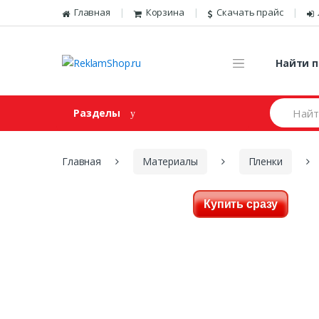
Перейти к навигации
Skip to content
Главная
Корзина
Скачать прайс
Найти п
И
Разделы
щ
е
м
:
Главная
Материалы
Пленки
Купить сразу