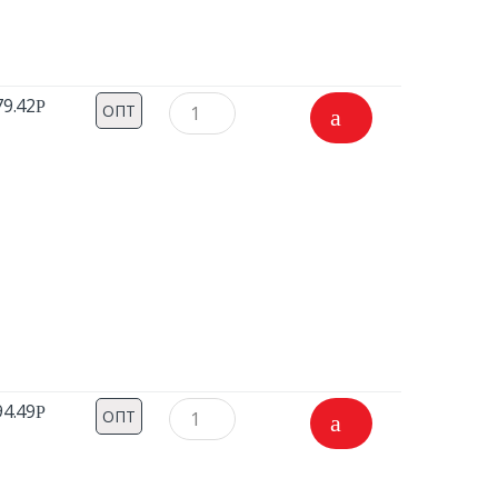
79.42
Р
ОПТ
94.49
Р
ОПТ