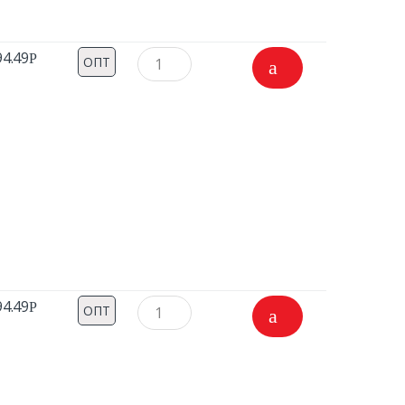
94.49
Р
ОПТ
94.49
Р
ОПТ