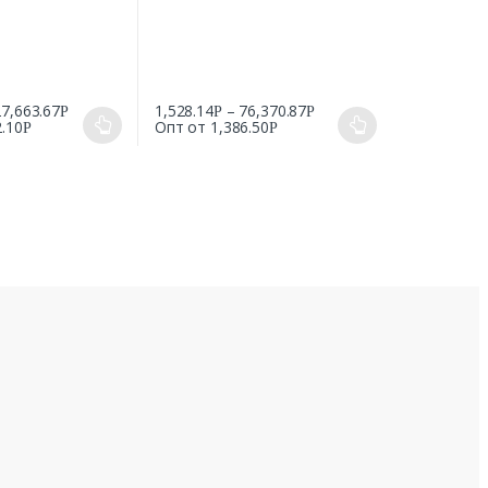
27,663.67
1,528.14
–
76,370.87
Р
Р
Р
2.10
Опт от
1,386.50
Р
Р