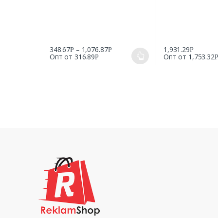
348.67
–
1,076.87
1,931.29
Р
Р
Р
Опт от
316.89
Опт от
1,753.32
Р