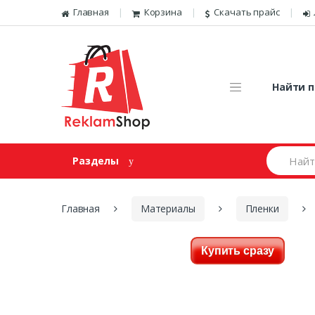
Перейти к навигации
Skip to content
Главная
Корзина
Скачать прайс
Найти п
И
Разделы
щ
е
м
:
Главная
Материалы
Пленки
Купить сразу