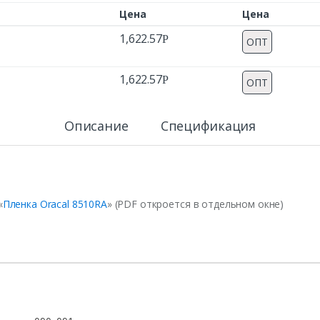
Цена
Цена
1,622.57
Р
ОПТ
1,622.57
Р
ОПТ
Описание
Спецификация
«
Пленка Oracal 8510RA
» (PDF откроется в отдельном окне)