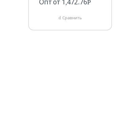
Опт от
1,472.76
Р
Сравнить