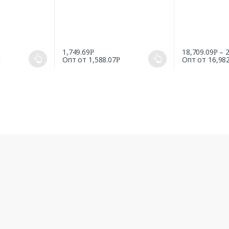
1,749.69
18,709.09
–
Р
Р
Опт от
1,588.07
Опт от
16,98
Р
Р