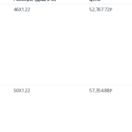
46X1.22
52,767.72
Р
50X1.22
57,354.88
Р