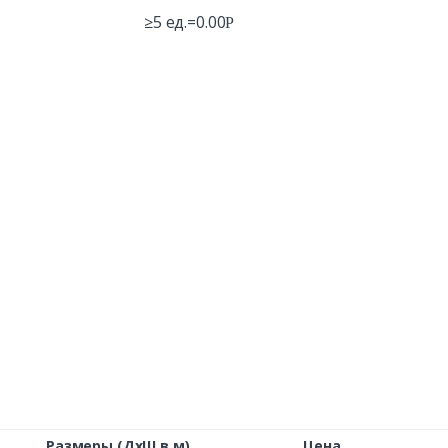
≥5 ед.=
0.00
Р
Размеры (ДxШ в м)
Цена