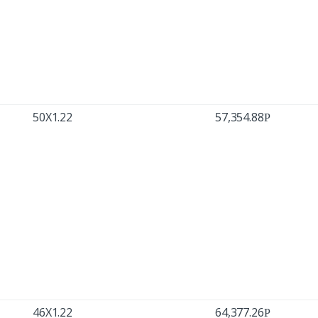
50X1.22
57,354.88
Р
46X1.22
64,377.26
Р