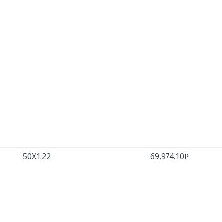
50X1.22
69,974.10
Р