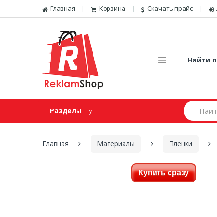
Перейти к навигации
Skip to content
Главная
Корзина
Скачать прайс
Найти п
И
Разделы
щ
е
м
:
Главная
Материалы
Пленки
Купить сразу