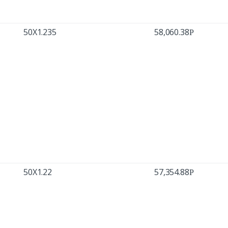
50X1.235
58,060.38
Р
50X1.22
57,354.88
Р