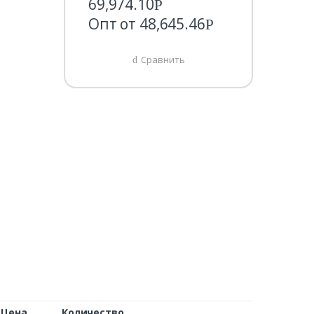
69,974.10
Р
Опт от
48,645.46
Р
Сравнить
Цена
Количество