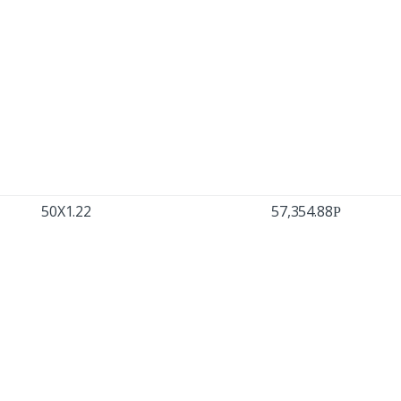
50X1.22
57,354.88
Р