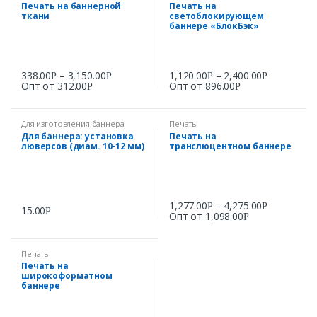
Печать на баннерной
Печать на
ткани
светоблокирующем
баннере «БлокБэк»
338.00
–
3,150.00
1,120.00
–
2,400.00
Р
Р
Р
Р
Опт от
312.00
Опт от
896.00
Р
Р
Для изготовления баннера
Печать
Для баннера: установка
Печать на
люверсов (диам. 10-12 мм)
транслюцентном баннере
1,277.00
–
4,275.00
Р
Р
15.00
Р
Опт от
1,098.00
Р
Печать
Печать на
широкоформатном
баннере