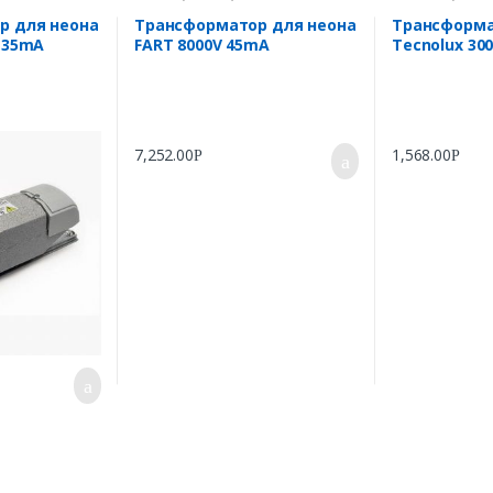
р для неона
Трансформатор для неона
Трансформа
V 35mA
FART 8000V 45mA
Tecnolux 30
7,252.00
1,568.00
Р
Р