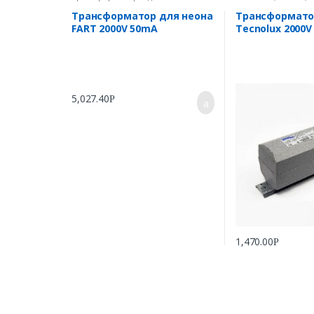
Трансформатор для неона
Трансформато
FART 2000V 50mA
Tecnolux 2000
5,027.40
Р
1,470.00
Р