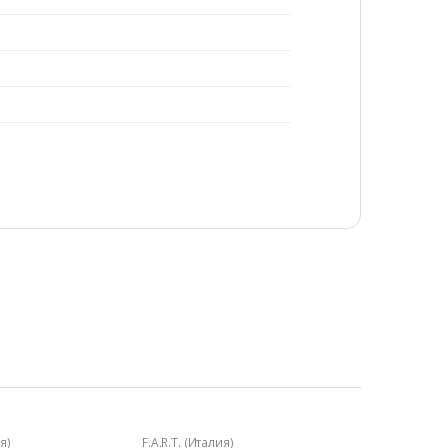
я)
F.A.R.T. (Италия)