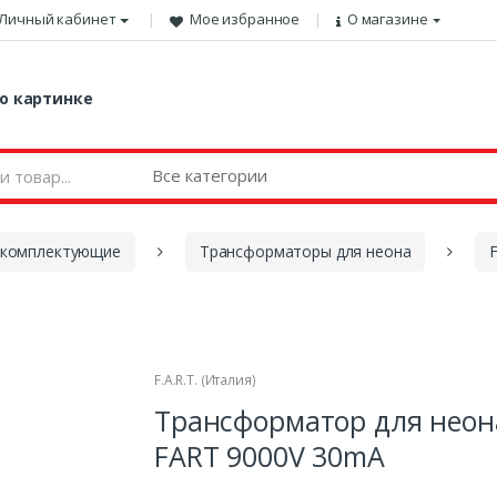
Личный кабинет
Мое избранное
О магазине
о картинке
 комплектующие
Трансформаторы для неона
F
F.A.R.T. (Италия)
Трансформатор для неон
FART 9000V 30mA