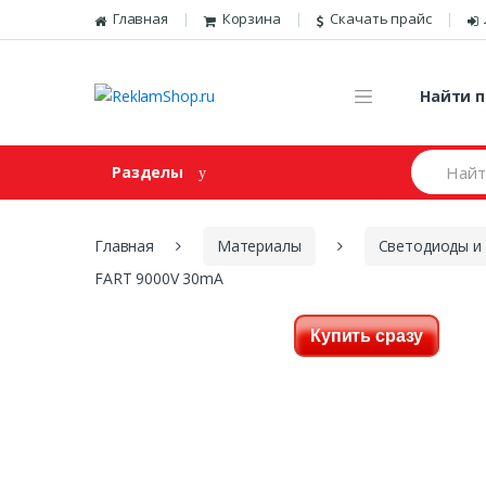
Перейти к навигации
Skip to content
Главная
Корзина
Скачать прайс
Найти п
И
Разделы
щ
е
м
:
Главная
Материалы
Светодиоды и
FART 9000V 30mA
Купить сразу