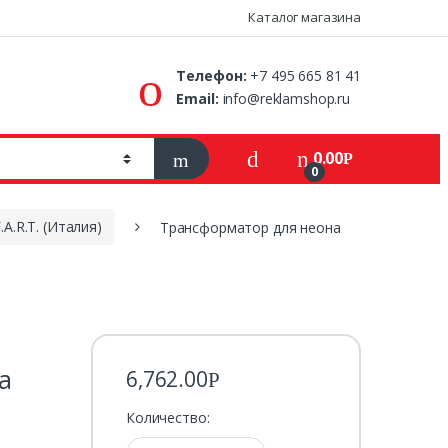
Каталог магазина
Телефон:
+7 495 665 81 41
Email:
info@reklamshop.ru
0.00
Р
0
.A.R.T. (Италия)
Трансформатор для неона
а
6,762.00
Р
Количество: