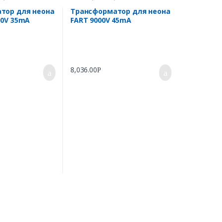
тор для неона
Трансформатор для неона
00V 35mA
FART 9000V 45mA
8,036.00
Р