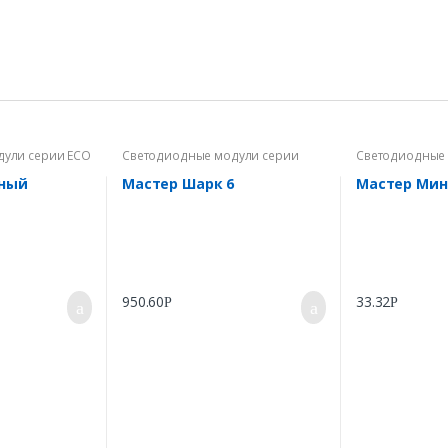
ули серии ECO
Светодиодные модули серии
Светодиодные 
Мастер
Мастер
сный
Мастер Шарк 6
Мастер Ми
950.60
33.32
Р
Р