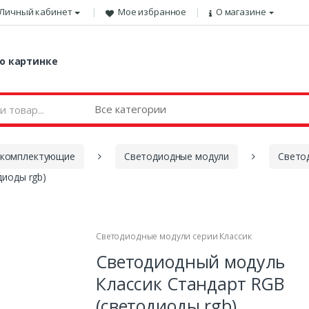
Личный кабинет
Мое избранное
О магазине
о картинке
 комплектующие
Светодиодные модули
Свето
иоды rgb)
Светодиодные модули серии Классик
Светодиодный модуль
Классик Стандарт RGB
(светодиоды rgb)