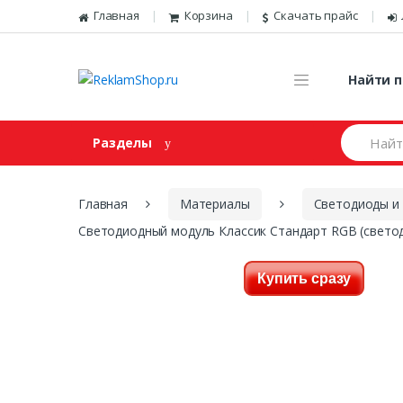
Перейти к навигации
Skip to content
Главная
Корзина
Скачать прайс
Найти п
И
Разделы
щ
е
м
:
Главная
Материалы
Светодиоды и
Светодиодный модуль Классик Стандарт RGB (светод
Купить сразу