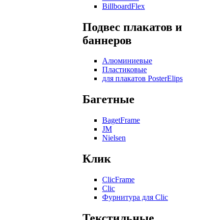
BillboardFlex
Подвес плакатов и
баннеров
Алюминиевые
Пластиковые
для плакатов PosterElips
Багетные
BagetFrame
JM
Nielsen
Клик
ClicFrame
Clic
Фурнитура для Clic
Текстильные