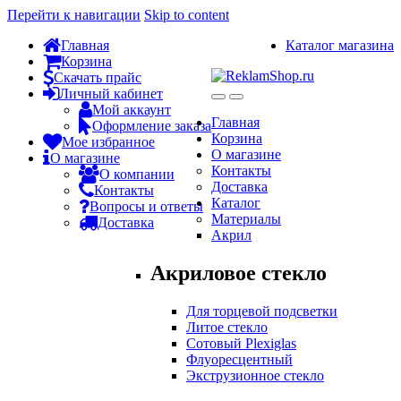
Перейти к навигации
Skip to content
Главная
Каталог магазина
Корзина
Скачать прайс
Личный кабинет
Мой аккаунт
Главная
Оформление заказа
Корзина
Мое избранное
О магазине
О магазине
Контакты
О компании
Доставка
Контакты
Каталог
Вопросы и ответы
Материалы
Доставка
Акрил
Акриловое стекло
Для торцевой подсветки
Литое стекло
Сотовый Plexiglas
Флуоресцентный
Экструзионное стекло