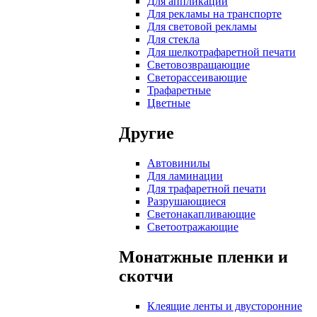
Для аппликаций
Для рекламы на транспорте
Для световой рекламы
Для стекла
Для шелкотрафаретной печати
Световозвращающие
Светорассеивающие
Трафаретные
Цветные
Другие
Автовинилы
Для ламинации
Для трафаретной печати
Разрушающиеся
Светонакапливающие
Светоотражающие
Монатжные пленки и
скотчи
Клеящие ленты и двусторонние