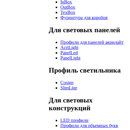
InBox
OutBox
TexBox
Фурнитура для коробов
Для световых панелей
Профили для панелей акрилайт
AcriLight
PanelLed
PanelLight
Профиль светильника
Cosign
SlimLine
Для световых
конструкций
LED профили
Профили для объемных букв