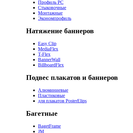
Профиль РС
Стыковочные
Монтажные
Экономпрофиль
Натяжение баннеров
Easy Clip
MediaFlex
T-Flex
BannerWall
BillboardFlex
Подвес плакатов и баннеров
Алюминиевые
Пластиковые
для плакатов PosterElips
Багетные
BagetFrame
JM