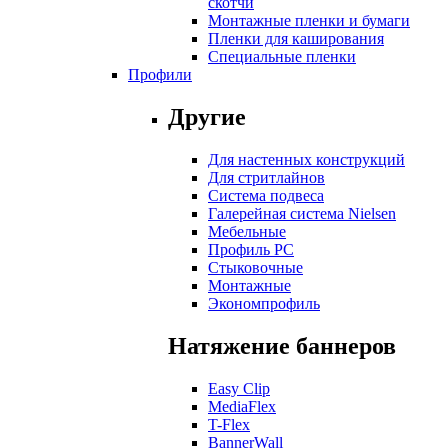
скотчи
Монтажные пленки и бумаги
Пленки для каширования
Специальные пленки
Профили
Другие
Для настенных конструкций
Для стритлайнов
Система подвеса
Галерейная система Nielsen
Мебельные
Профиль РС
Стыковочные
Монтажные
Экономпрофиль
Натяжение баннеров
Easy Clip
MediaFlex
T-Flex
BannerWall