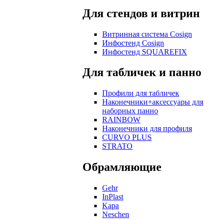
Для стендов и витрин
Витринная система Cosign
Инфостенд Cosign
Инфостенд SQUAREFIX
Для табличек и панно
Профили для табличек
Наконечники+аксессуары для
наборных панно
RAINBOW
Наконечники для профиля
CURVO PLUS
STRATO
Обрамляющие
Gehr
InPlast
Kapa
Neschen