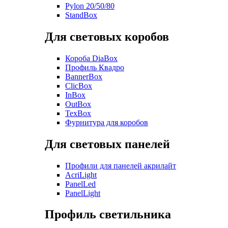
Pylon 20/50/80
StandBox
Для световых коробов
Короба DiaBox
Профиль Квадро
BannerBox
ClicBox
InBox
OutBox
TexBox
Фурнитура для коробов
Для световых панелей
Профили для панелей акрилайт
AcriLight
PanelLed
PanelLight
Профиль светильника