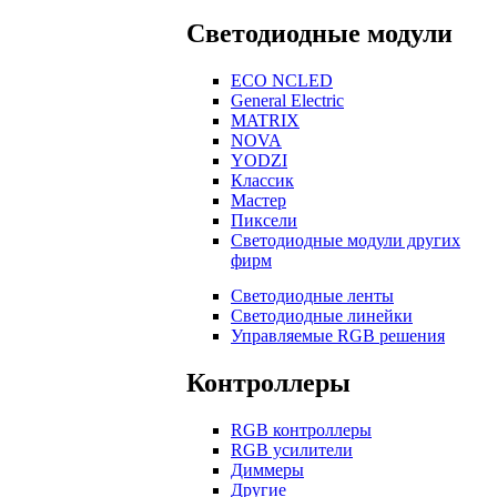
Светодиодные модули
ECO NCLED
General Electric
MATRIX
NOVA
YODZI
Классик
Мастер
Пиксели
Светодиодные модули других
фирм
Светодиодные ленты
Светодиодные линейки
Управляемые RGB решения
Контроллеры
RGB контроллеры
RGB усилители
Диммеры
Другие