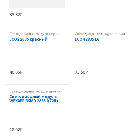
33.32
Р
Светодиодные модули серии
Светодиодные модули серии
ECO NCLED
ECO NCLED
ECO2 2835 красный
ECO4 2835 LG
46.06
73.50
Р
Р
Светодиодные модули других
фирм
Светодиодный модуль
WEXXER 3SMD 2835 0,72Вт
18.62
Р