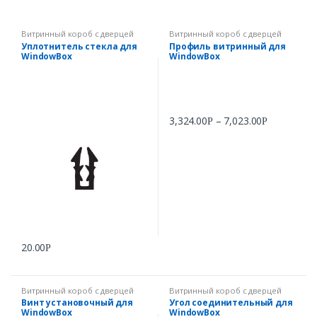
Витринный короб с дверцей
Витринный короб с дверцей
WindowBox
WindowBox
Уплотнитель стекла для
Профиль витринный для
WindowBox
WindowBox
3,324.00
–
7,023.00
Р
Р
20.00
Р
Витринный короб с дверцей
Витринный короб с дверцей
WindowBox
WindowBox
Винт установочный для
Угол соединительный для
WindowBox
WindowBox