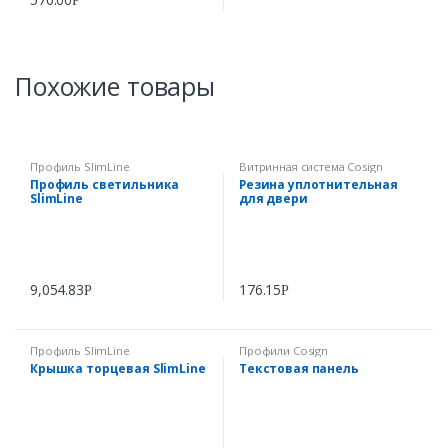
Р
Похожие товары
Профиль SlimLine
Витринная система Cosign
Профиль светильника
Резина уплотнительная
SlimLine
для двери
9,054.83
176.15
Р
Р
Профиль SlimLine
Профили Cosign
Крышка торцевая SlimLine
Текстовая панель