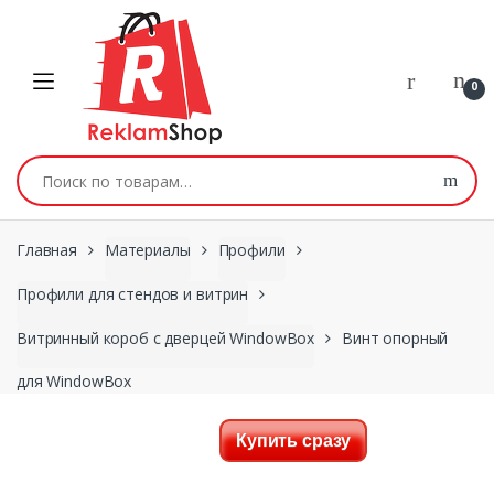
Перейти к навигации
Skip to content
0
Искать:
Главная
Материалы
Профили
Профили для стендов и витрин
Витринный короб с дверцей WindowBox
Винт опорный
для WindowBox
Купить сразу