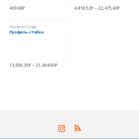
430.68
4,810.52
–
22,475.43
Р
Р
Р
Профили Cosign
Профиль-стойка
13,930.35
–
21,404.00
Р
Р