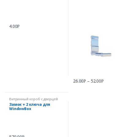
4.00
Р
26.00
–
52.00
Р
Р
Витринный короб с дверцей
WindowBox
Замок + 2 ключа для
WindowBox
570.00