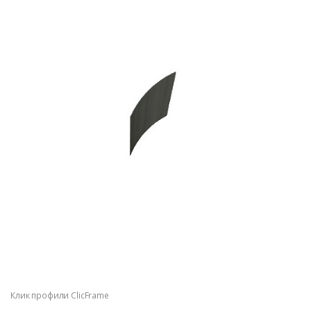
Клик профили ClicFrame