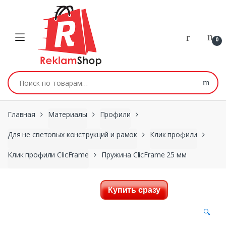
Перейти к навигации
Skip to content
0
Искать:
Главная
Материалы
Профили
Для не световых конструкций и рамок
Клик профили
Клик профили ClicFrame
Пружина ClicFrame 25 мм
Купить сразу
🔍