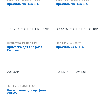
Профиль Nielsen №03
Профиль Nielsen №29
1,987.18
Опт от
1,619.05
3,845.92
Опт от
3,133.18
Р
Р
Р
Р
Фурнитура для профиля
Профиль RAINBOW
RAINBOW
Присоска для профиля
Профиль RAINBOW
Rainbow
205.32
1,315.14
–
1,941.05
Р
Р
Р
Профиль CURVO PLUS
Наконечник для профиля
CURVO