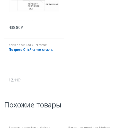
438.80
Р
Клик профили ClicFrame
Подвес ClicFrame сталь
12.11
Р
Похожие товары
Багетные профили Nielsen
Багетные профили Nielsen