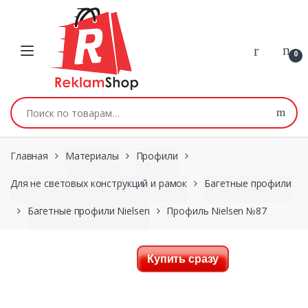
Перейти к навигации
Skip to content
0
Искать:
Главная
Материалы
Профили
Для не световых конструкций и рамок
Багетные профили
Багетные профили Nielsen
Профиль Nielsen №87
Купить сразу