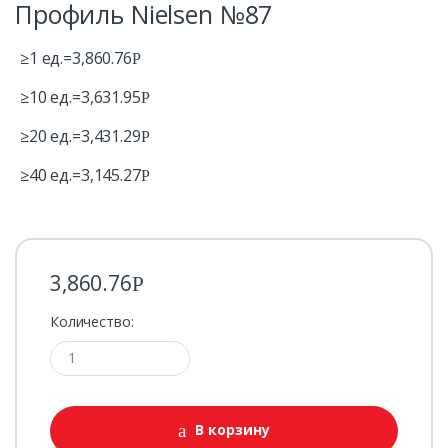
Профиль Nielsen №87
≥1 ед.=
3,860.76
Р
≥10 ед.=
3,631.95
Р
≥20 ед.=
3,431.29
Р
≥40 ед.=
3,145.27
Р
3,860.76
Р
Количество:
В корзину