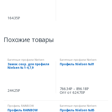
164.35
Р
Похожие товары
Багетные профили Nielsen
Багетные профили Nielsen
Замок секр. для профиля
Профиль Nielsen №01
Nielsen № 1-4,7,9
766.34
–
896.18
Р
Р
244.25
Р
Опт от
624.70
Р
Профиль RAINBOW
Багетные профили Nielsen
Профиль RAINBOW
Профиль Nielsen №85