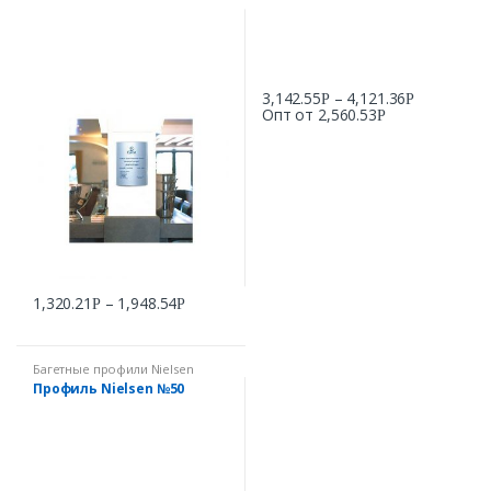
3,142.55
–
4,121.36
Р
Р
Опт от
2,560.53
Р
1,320.21
–
1,948.54
Р
Р
Багетные профили Nielsen
Профиль Nielsen №50