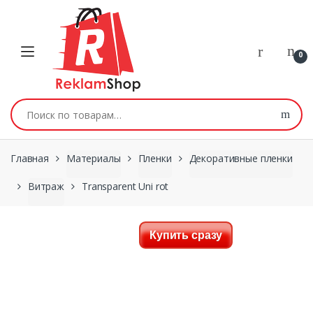
Перейти к навигации
Skip to content
0
Искать:
Главная
Материалы
Пленки
Декоративные пленки
Витраж
Transparent Uni rot
Купить сразу