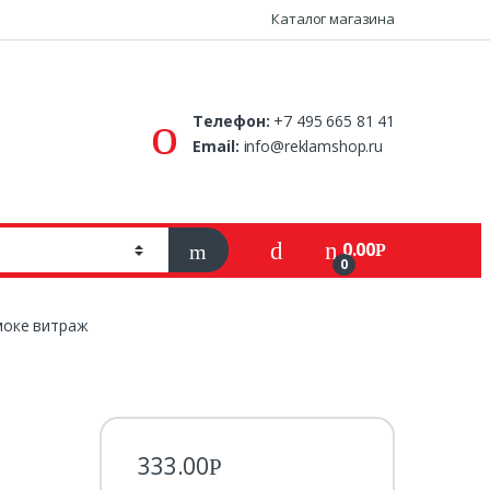
Каталог магазина
Телефон:
+7 495 665 81 41
Email:
info@reklamshop.ru
0.00
Р
0
моке витраж
333.00
Р