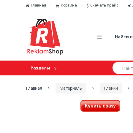
Перейти к навигации
Skip to content
Главная
Корзина
Скачать прайс
Найти п
И
Разделы
щ
е
м
:
Главная
Материалы
Пленки
Купить сразу