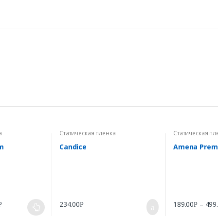
а
Статическая пленка
Статическая пл
m
Candice
Amena Prem
234.00
189.00
–
499
Р
Р
Р