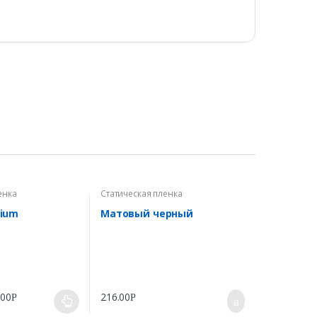
енка
Статическая пленка
ium
Матовый черный
.00
216.00
Р
Р