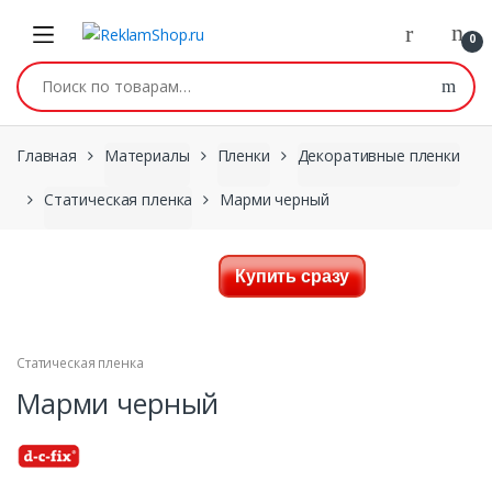
Перейти к навигации
Skip to content
0
Искать:
Главная
Материалы
Пленки
Декоративные пленки
Статическая пленка
Марми черный
Купить сразу
Статическая пленка
Марми черный