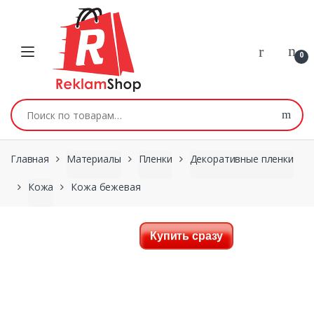
Перейти к навигации
Skip to content
0
Искать:
Главная
Материалы
Пленки
Декоративные пленки
Кожа
Кожа бежевая
Купить сразу