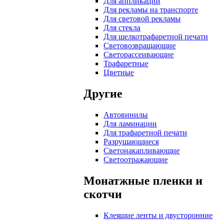
Для аппликаций
Для рекламы на транспорте
Для световой рекламы
Для стекла
Для шелкотрафаретной печати
Световозвращающие
Светорассеивающие
Трафаретные
Цветные
Другие
Автовинилы
Для ламинации
Для трафаретной печати
Разрушающиеся
Светонакапливающие
Светоотражающие
Монатжные пленки и
скотчи
Клеящие ленты и двусторонние