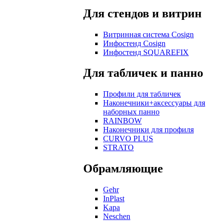
Для стендов и витрин
Витринная система Cosign
Инфостенд Cosign
Инфостенд SQUAREFIX
Для табличек и панно
Профили для табличек
Наконечники+аксессуары для
наборных панно
RAINBOW
Наконечники для профиля
CURVO PLUS
STRATO
Обрамляющие
Gehr
InPlast
Kapa
Neschen