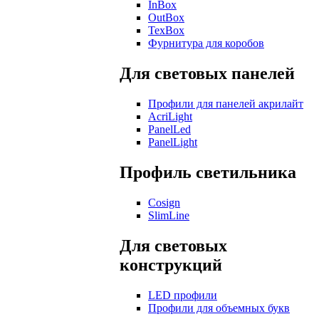
InBox
OutBox
TexBox
Фурнитура для коробов
Для световых панелей
Профили для панелей акрилайт
AcriLight
PanelLed
PanelLight
Профиль светильника
Cosign
SlimLine
Для световых
конструкций
LED профили
Профили для объемных букв