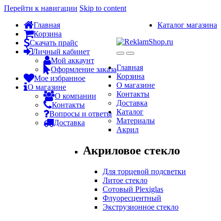
Перейти к навигации
Skip to content
Главная
Каталог магазина
Корзина
Скачать прайс
Личный кабинет
Мой аккаунт
Главная
Оформление заказа
Корзина
Мое избранное
О магазине
О магазине
Контакты
О компании
Доставка
Контакты
Каталог
Вопросы и ответы
Материалы
Доставка
Акрил
Акриловое стекло
Для торцевой подсветки
Литое стекло
Сотовый Plexiglas
Флуоресцентный
Экструзионное стекло