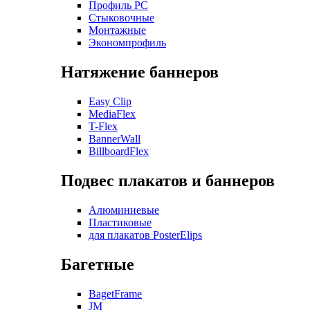
Профиль РС
Стыковочные
Монтажные
Экономпрофиль
Натяжение баннеров
Easy Clip
MediaFlex
T-Flex
BannerWall
BillboardFlex
Подвес плакатов и баннеров
Алюминиевые
Пластиковые
для плакатов PosterElips
Багетные
BagetFrame
JM