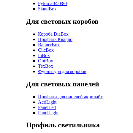
Pylon 20/50/80
StandBox
Для световых коробов
Короба DiaBox
Профиль Квадро
BannerBox
ClicBox
InBox
OutBox
TexBox
Фурнитура для коробов
Для световых панелей
Профили для панелей акрилайт
AcriLight
PanelLed
PanelLight
Профиль светильника