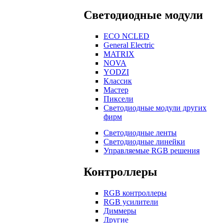
Светодиодные модули
ECO NCLED
General Electric
MATRIX
NOVA
YODZI
Классик
Мастер
Пиксели
Светодиодные модули других
фирм
Светодиодные ленты
Светодиодные линейки
Управляемые RGB решения
Контроллеры
RGB контроллеры
RGB усилители
Диммеры
Другие