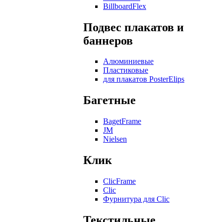
BillboardFlex
Подвес плакатов и
баннеров
Алюминиевые
Пластиковые
для плакатов PosterElips
Багетные
BagetFrame
JM
Nielsen
Клик
ClicFrame
Clic
Фурнитура для Clic
Текстильные