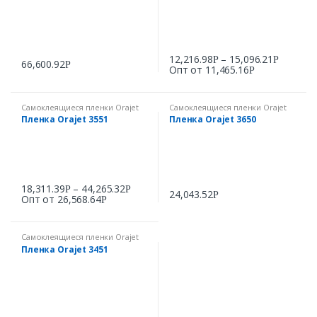
12,216.98
–
15,096.21
Р
Р
66,600.92
Р
Опт от
11,465.16
Р
Самоклеящиеся пленки Orajet
Самоклеящиеся пленки Orajet
Пленка Orajet 3551
Пленка Orajet 3650
18,311.39
–
44,265.32
Р
Р
24,043.52
Р
Опт от
26,568.64
Р
Самоклеящиеся пленки Orajet
Пленка Orajet 3451