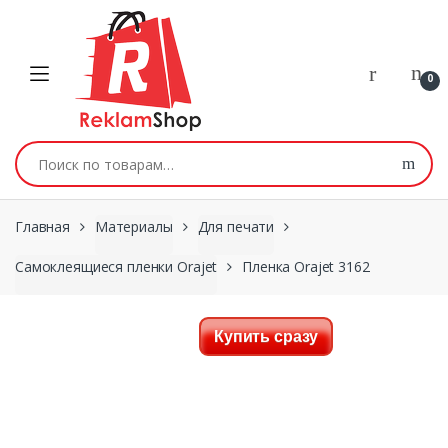
Перейти к навигации
Skip to content
0
Искать:
Главная
Материалы
Для печати
Самоклеящиеся пленки Orajet
Пленка Orajet 3162
Купить сразу