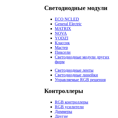
Светодиодные модули
ECO NCLED
General Electric
MATRIX
NOVA
YODZI
Классик
Мастер
Пиксели
Светодиодные модули других
фирм
Светодиодные ленты
Светодиодные линейки
Управляемые RGB решения
Контроллеры
RGB контроллеры
RGB усилители
Диммеры
Другие