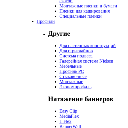
скотчи
Монтажные пленки и бумаги
Пленки для каширования
Специальные пленки
Профили
Другие
Для настенных конструкций
Для стритлайнов
Система подвеса
Галерейная система Nielsen
Мебельные
Профиль РС
Стыковочные
Монтажные
Экономпрофиль
Натяжение баннеров
Easy Clip
MediaFlex
T-Flex
BannerWall