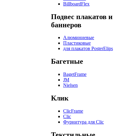
BillboardFlex
Подвес плакатов и
баннеров
Алюминиевые
Пластиковые
для плакатов PosterElips
Багетные
BagetFrame
JM
Nielsen
Клик
ClicFrame
Clic
Фурнитура для Clic
Текстильные