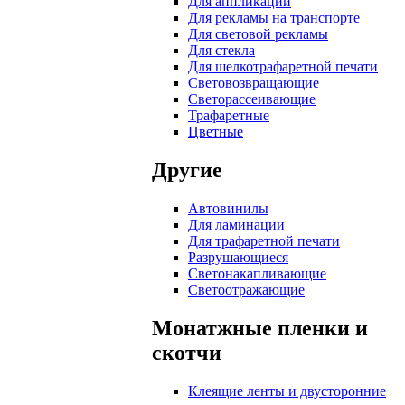
Для аппликаций
Для рекламы на транспорте
Для световой рекламы
Для стекла
Для шелкотрафаретной печати
Световозвращающие
Светорассеивающие
Трафаретные
Цветные
Другие
Автовинилы
Для ламинации
Для трафаретной печати
Разрушающиеся
Светонакапливающие
Светоотражающие
Монатжные пленки и
скотчи
Клеящие ленты и двусторонние