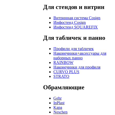
Для стендов и витрин
Витринная система Cosign
Инфостенд Cosign
Инфостенд SQUAREFIX
Для табличек и панно
Профили для табличек
Наконечники+аксессуары для
наборных панно
RAINBOW
Наконечники для профиля
CURVO PLUS
STRATO
Обрамляющие
Gehr
InPlast
Kapa
Neschen