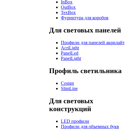
InBox
OutBox
TexBox
Фурнитура для коробов
Для световых панелей
Профили для панелей акрилайт
AcriLight
PanelLed
PanelLight
Профиль светильника
Cosign
SlimLine
Для световых
конструкций
LED профили
Профили для объемных букв