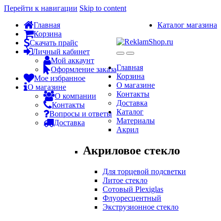
Перейти к навигации
Skip to content
Главная
Каталог магазина
Корзина
Скачать прайс
Личный кабинет
Мой аккаунт
Главная
Оформление заказа
Корзина
Мое избранное
О магазине
О магазине
Контакты
О компании
Доставка
Контакты
Каталог
Вопросы и ответы
Материалы
Доставка
Акрил
Акриловое стекло
Для торцевой подсветки
Литое стекло
Сотовый Plexiglas
Флуоресцентный
Экструзионное стекло