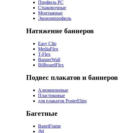
Профиль РС
Стыковочные
Монтажные
Экономпрофиль
Натяжение баннеров
Easy Clip
MediaFlex
T-Flex
BannerWall
BillboardFlex
Подвес плакатов и баннеров
Алюминиевые
Пластиковые
для плакатов PosterElips
Багетные
BagetFrame
JM