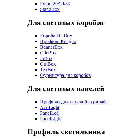
Pylon 20/50/80
StandBox
Для световых коробов
Короба DiaBox
Профиль Квадро
BannerBox
ClicBox
InBox
OutBox
TexBox
Фурнитура для коробов
Для световых панелей
Профили для панелей акрилайт
AcriLight
PanelLed
PanelLight
Профиль светильника