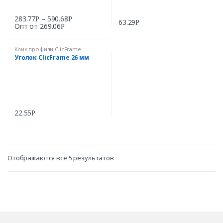
283.77
–
590.68
Р
Р
63.29
Р
Опт от
269.06
Р
Клик профили ClicFrame
Уголок ClicFrame 26 мм
22.55
Р
Отображаются все 5 результатов