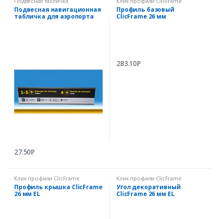
Подвесная табличка
Клик профили ClicFrame
Подвесная навигационная
Профиль базовый
табличка для аэропорта
ClicFrame 26 мм
283.10
Р
27.50
Р
Клик профили ClicFrame
Клик профили ClicFrame
Профиль крышка ClicFrame
Угол декоративный
26 мм EL
ClicFrame 26 мм EL