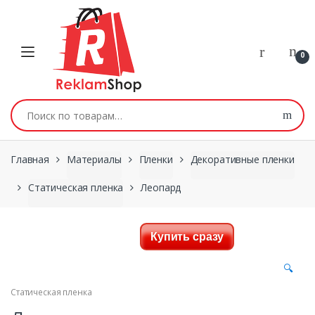
Перейти к навигации
Skip to content
0
Искать:
Главная
Материалы
Пленки
Декоративные пленки
Статическая пленка
Леопард
Купить сразу
🔍
Статическая пленка